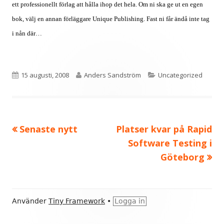
ett professionellt förlag att hålla ihop det hela. Om ni ska ge ut en egen
bok, välj en annan förläggare Unique Publishing. Fast ni får ändå inte tag
i nån där…
Publicerat
Författare
Kategorier
15 augusti, 2008
Anders Sandström
Uncategorized
den
Föregående
Nästa
Senaste nytt
Platser kvar på Rapid
Inläggsnavigering
artikel:
artikel:
Software Testing i
Göteborg
Sidfot
Använder
Tiny Framework
•
Logga in