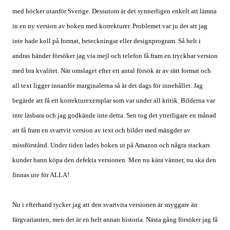
med böcker utanför Sverige. Dessutom är det synnerligen enkelt att lämna
in en ny version av boken med korrekturer. Problemet var ju det att jag
inte hade koll på format, beteckningar eller designprogram. Så helt i
andras händer försöker jag via mejl och telefon få fram en tryckbar version
med bra kvalitet. När omslaget efter ett antal försök är av rätt format och
all text ligger innanför marginalerna så är det dags för innehållet. Jag
begärde att få ett korrekturexemplar som var under all kritik. Bilderna var
inte läsbara och jag godkände inte detta. Sen tog det ytterligare en månad
att få fram en svartvit version av text och bilder med mängder av
missförstånd. Under tiden lades boken ut på Amazon och några stackars
kunder hann köpa den defekta versionen. Men nu kära vänner, nu ska den
finnas ute för ALLA!
Nu i efterhand tycker jag att den svartvita versionen är snyggare än
färgvarianten, men det är en helt annan historia. Nästa gång försöker jag få