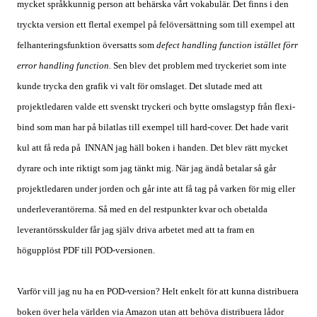
mycket språkkunnig person att behärska vårt vokabulär. Det finns i den
tryckta version ett flertal exempel på felöversättning som till exempel att
felhanteringsfunktion översatts som
defect handling function istället förr
error handling function.
Sen blev det problem med tryckeriet som inte
kunde trycka den grafik vi valt för omslaget. Det slutade med att
projektledaren valde ett svenskt tryckeri och bytte omslagstyp från flexi-
bind som man har på bilatlas till exempel till hard-cover. Det hade varit
kul att få reda på
INNAN jag häll boken i handen. Det blev rätt mycket
dyrare och inte riktigt som jag tänkt mig. När jag ändå betalar så går
projektledaren under jorden och går inte att få tag på varken för mig eller
underleverantörerna. Så med en del restpunkter kvar och obetalda
leverantörsskulder får jag själv driva arbetet med att ta fram en
högupplöst PDF till POD-versionen.
Varför vill jag nu ha en POD-version? Helt enkelt för att kunna distribuera
boken över hela världen via Amazon utan att behöva distribuera lådor