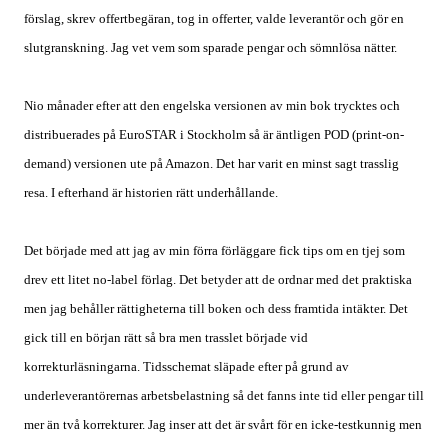
förslag, skrev offertbegäran, tog in offerter, valde leverantör och gör en
slutgranskning. Jag vet vem som sparade pengar och sömnlösa nätter.
Nio månader efter att den engelska versionen av min bok trycktes och
distribuerades på EuroSTAR i Stockholm så är äntligen POD (print-on-
demand) versionen ute på Amazon. Det har varit en minst sagt trasslig
resa. I efterhand är historien rätt underhållande.
Det började med att jag av min förra förläggare fick tips om en tjej som
drev ett litet no-label förlag. Det betyder att de ordnar med det praktiska
men jag behåller rättigheterna till boken och dess framtida intäkter. Det
gick till en början rätt så bra men trasslet började vid
korrekturläsningarna. Tidsschemat släpade efter på grund av
underleverantörernas arbetsbelastning så det fanns inte tid eller pengar till
mer än två korrekturer. Jag inser att det är svårt för en icke-testkunnig men