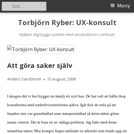
Sök
Primär
Meny
efter:
meny
Gå
Torbjörn Ryber: UX-konsult
till
innehåll
Hjälper dig bygga system med användaren i centrum
Att göra saker själv
Författare
Publicerat
Anders Sandström
15 augusti, 2008
den
I skogen där vi bor bygger en familj ett nytt hus. De har valt att hålla ihop
kontakterna med underleverantörerna själva. Igår fick de reda på att
fasaden inte var grundmålad utan transportmålad så detta måste göras
innan vintern. Det är bara ett av många problem. Jag lider med deras
sömnlösa nätter. Min kompis Jesper anlitade en arkitekt som ritade upp ett