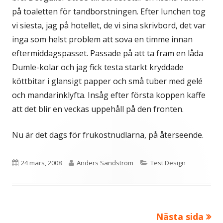
på toaletten för tandborstningen. Efter lunchen tog
vi siesta, jag på hotellet, de vi sina skrivbord, det var
inga som helst problem att sova en timme innan
eftermiddagspasset. Passade på att ta fram en låda
Dumle-kolar och jag fick testa starkt kryddade
köttbitar i glansigt papper och små tuber med gelé
och mandarinklyfta. Insåg efter första koppen kaffe
att det blir en veckas uppehåll på den fronten.
Nu är det dags för frukostnudlarna, på återseende.
Publicerat
Författare
Kategorier
24 mars, 2008
Anders Sandström
Test Design
den
Nästa sida
Inläggsnavigering