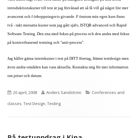
introduktionskurser till test är jag förvånad att så få vill gå något lite mer
avancerat och f örhoppningsvis givande. F örutom min egen kurs finns
två - rakt motsatta kurser som jag gått själv, ISTQB advanced och Rapid
Software Testing. Den ena med fokus på process och den andra med fokus
på kontextbaserad testning och "anti-process".
Jag håller gärna internkurser i test på DITT företag, främst testdesign men
även andra områden kan vara aktuella. Kontakta mig för mer information
om priser och datum.
Publicerat
Författare
Kategorier
20 april, 2008
Anders Sandström
Conferences and
den
classes
,
Test Design
,
Testing
På testuppdrag i Kina