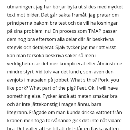
utmaningen, jag har börjar byta ut slides med mycket
text mot bilder. Det går sakta framåt, jag pratar om
principerna bakom bra test och de vill ha lösningar
på sina problem, nu! En process som TMAP passar
dem nog bra eftersom alla delar där är beskrivna
stegvis och detaljerat. Själv tycker jag mer att visst
kan man försöka beskriva saker så men i
verkligheten är det mer komplicerat eller åtminstone
mindre styrt. Vid tolv var det lunch, som även den
avnjöts i matsalen på jobbet. What s this? Pork, you
like pork? What part of the pig? Feet. Ok, I will have
something else. Tycker ändå att maten smakar bra
och är inte jättekonstig i magen ännu, bara
litegrann. Frågade om man kunde dricka vattnet från
kranen men föga förvånande gick det inte nåt vidare
bra. Det gäller att se till att det står en flaska vatten