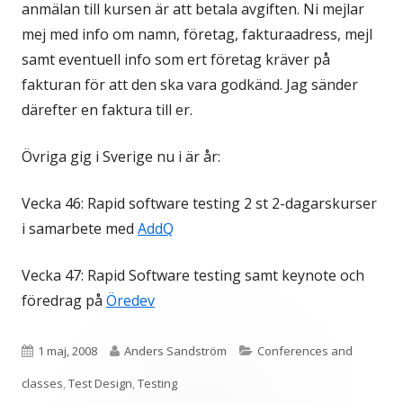
anmälan till kursen är att betala avgiften. Ni mejlar
mej med info om namn, företag, fakturaadress, mejl
samt eventuell info som ert företag kräver på
fakturan för att den ska vara godkänd. Jag sänder
därefter en faktura till er.
Övriga gig i Sverige nu i är år:
Vecka 46: Rapid software testing 2 st 2-dagarskurser
i samarbete med
AddQ
Vecka 47: Rapid Software testing samt keynote och
föredrag på
Öredev
Publicerat
Författare
Kategorier
1 maj, 2008
Anders Sandström
Conferences and
den
classes
,
Test Design
,
Testing