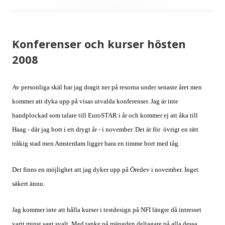
Konferenser och kurser hösten
2008
Av personliga skäl har jag dragit ner på resorna under senaste året men
kommer att dyka upp på visas utvalda konferenser. Jag är inte
handplockad som talare till EuroSTAR i år och kommer ej att åka till
Haag - där jag bott i ett drygt år - i november. Det är för
övrigt en rätt
tråkig stad men Amsterdam ligger bara en timme bort med tåg.
Det finns en möjlighet att jag dyker upp på Öredev i november. Inget
säkert ännu.
Jag kommer inte att hålla kurser i testdesign på NFI längre då intresset
varit minst sagt svalt. Med tanke på mängden deltagare på alla dessa