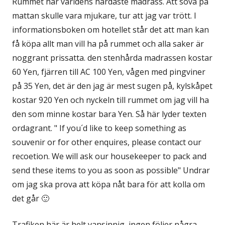
Rummet har världens hårdaste madrass. Att sova på
mattan skulle vara mjukare, tur att jag var trött. I
informationsboken om hotellet står det att man kan
få köpa allt man vill ha på rummet och alla saker är
noggrant prissatta. den stenhårda madrassen kostar
60 Yen, fjärren till AC 100 Yen, vågen med pingviner
på 35 Yen, det är den jag är mest sugen på, kylskåpet
kostar 920 Yen och nyckeln till rummet om jag vill ha
den som minne kostar bara Yen. Så här lyder texten
ordagrant. " If you´d like to keep something as
souvenir or for other enquires, please contact our
recoetion. We will ask our housekeeper to pack and
send these items to you as soon as possible" Undrar
om jag ska prova att köpa nåt bara för att kolla om
det går 🙂
Trafiken här är helt vansinnig, ingen följer några