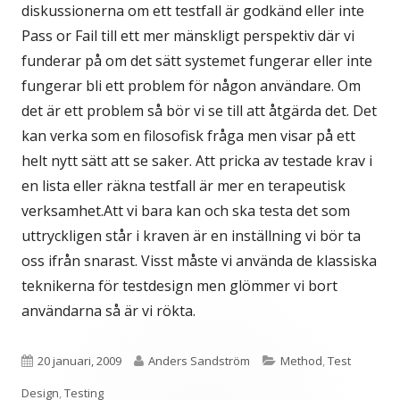
diskussionerna om ett testfall är godkänd eller inte
Pass or Fail till ett mer mänskligt perspektiv där vi
funderar på om det sätt systemet fungerar eller inte
fungerar bli ett problem för någon användare. Om
det är ett problem så bör vi se till att åtgärda det. Det
kan verka som en filosofisk fråga men visar på ett
helt nytt sätt att se saker. Att pricka av testade krav i
en lista eller räkna testfall är mer en terapeutisk
verksamhet.Att vi bara kan och ska testa det som
uttryckligen står i kraven är en inställning vi bör ta
oss ifrån snarast. Visst måste vi använda de klassiska
teknikerna för testdesign men glömmer vi bort
användarna så är vi rökta.
Publicerat
Författare
Kategorier
20 januari, 2009
Anders Sandström
Method
,
Test
den
Design
,
Testing