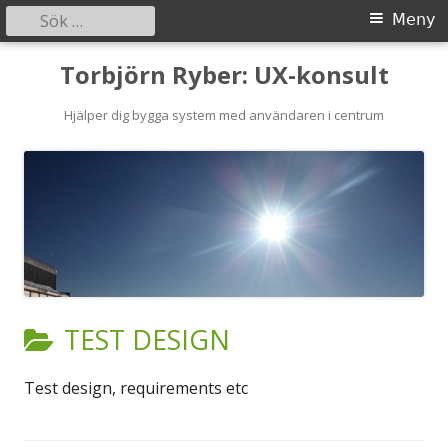
Sök
Primär
Meny
efter:
meny
Gå
Torbjörn Ryber: UX-konsult
till
innehåll
Hjälper dig bygga system med användaren i centrum
KATEGORI:
TEST DESIGN
Test design, requirements etc