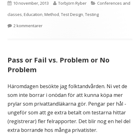
Publicerat
Författare
Kategorier
10 november, 2013
Torbjörn Ryber
Conferences and
den
classes
,
Education
,
Method
,
Test Design
,
Testing
till The Power of Visual Problem Solving
2 kommentarer
Pass or Fail vs. Problem or No
Problem
Häromdagen besökte jag folktandvården. Ni vet de
som inte borrar i onödan för att kunna köpa mer
prylar som privattandläkarna gör. Pengar per hål -
ungeför som att ge extra betalt om testarna hittar
(registrerar) fler felrapporter. Det blir nog en hel del
extra borrande hos många privatister.