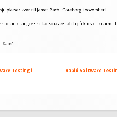
 sju platser kvar till James Bach i Göteborg i november!
retag som inte längre skickar sina anställda på kurs och därme
Kategorier
Info
Nästa
ware Testing i
Rapid Software Testi
artikel: