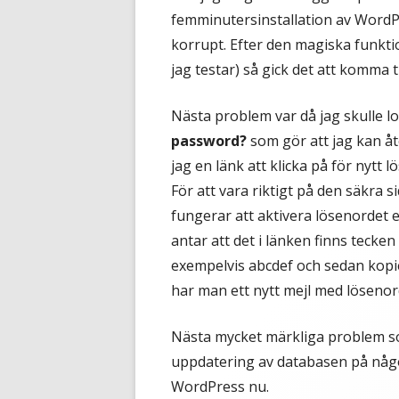
femminutersinstallation av WordPr
korrupt. Efter den magiska funkti
jag testar) så gick det att komma ti
Nästa problem var då jag skulle lo
password?
som gör att jag kan åte
jag en länk att klicka på för nytt l
För att vara riktigt på den säkra s
fungerar att aktivera lösenordet e
antar att det i länken finns tecke
exempelvis abcdef och sedan kopi
har man ett nytt mejl med lösenord
Nästa mycket märkliga problem som 
uppdatering av databasen på något
WordPress nu.