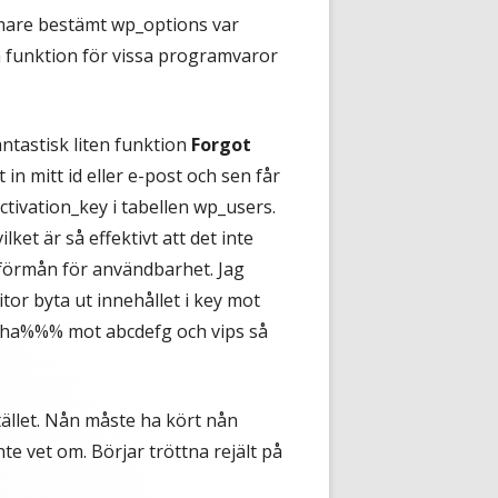
rmare bestämt wp_options var
a funktion för vissa programvaror
ntastisk liten funktion
Forgot
t in mitt id eller e-post och sen får
activation_key i tabellen wp_users.
ket är så effektivt att det inte
l förmån för användbarhet. Jag
tor byta ut innehållet i key mot
laha%%% mot abcdefg och vips så
tället. Nån måste ha kört nån
e vet om. Börjar tröttna rejält på