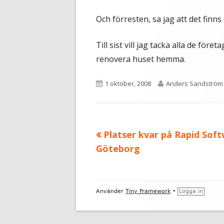
Och förresten, sa jag att det finns
Till sist vill jag tacka alla de fö
renovera huset hemma.
Publicerat
Författare
1 oktober, 2008
Anders Sandström
den
Föregående
Platser kvar på Rapid Soft
Inläggsnavigering
artikel:
Göteborg
Sidfot
Använder
Tiny Framework
•
Logga in