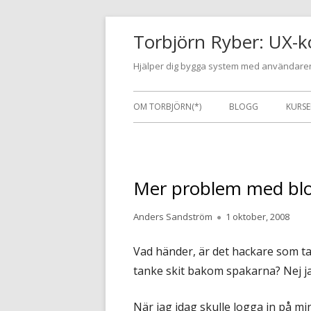
Gå
Torbjörn Ryber: UX-k
till
innehåll
Hjälper dig bygga system med användaren
Primär
OM TORBJÖRN(*)
BLOGG
KURSE
meny
Mer problem med bl
Författare
Publicerat
Anders Sandström
1 oktober, 2008
den
Vad händer, är det hackare som tag
tanke skit bakom spakarna? Nej jag
När jag idag skulle logga in på m