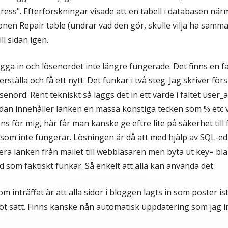
ess". Efterforskningar visade att en tabell i databasen nä
onen Repair table (undrar vad den gör, skulle vilja ha samm
ll sidan igen.
gga in och lösenordet inte längre fungerade. Det finns en fa
rställa och få ett nytt. Det funkar i två steg. Jag skriver förs
ösenord. Rent tekniskt så läggs det in ett värde i fältet user_
idan innehåller länken en massa konstiga tecken som % etc vil
ns för mig, här får man kanske ge eftre lite på säkerhet til
n som inte fungerar. Lösningen är då att med hjälp av SQL-edi
era länken från mailet till webbläsaren men byta ut key= b
 som faktiskt funkar. Så enkelt att alla kan använda det.
inträffat är att alla sidor i bloggen lagts in som poster is
 sätt. Finns kanske nån automatisk uppdatering som jag int