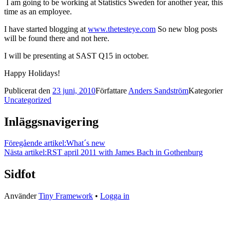
I am going to be working at Statistics Sweden for another year, this
time as an employee.
I have started blogging at
www.thetesteye.com
So new blog posts
will be found there and not here.
I will be presenting at SAST Q15 in october.
Happy Holidays!
Publicerat den
23 juni, 2010
Författare
Anders Sandström
Kategorier
Uncategorized
Inläggsnavigering
Föregående artikel:
What´s new
Nästa artikel:
RST april 2011 with James Bach in Gothenburg
Sidfot
Använder
Tiny Framework
•
Logga in