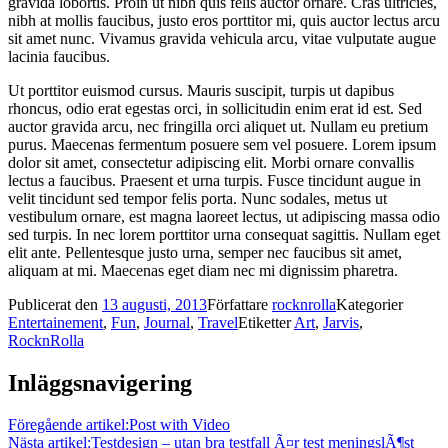
gravida lobortis. Proin ut nibh quis felis auctor ornare. Cras ultricies,
nibh at mollis faucibus, justo eros porttitor mi, quis auctor lectus arcu
sit amet nunc. Vivamus gravida vehicula arcu, vitae vulputate augue
lacinia faucibus.
Ut porttitor euismod cursus. Mauris suscipit, turpis ut dapibus
rhoncus, odio erat egestas orci, in sollicitudin enim erat id est. Sed
auctor gravida arcu, nec fringilla orci aliquet ut. Nullam eu pretium
purus. Maecenas fermentum posuere sem vel posuere. Lorem ipsum
dolor sit amet, consectetur adipiscing elit. Morbi ornare convallis
lectus a faucibus. Praesent et urna turpis. Fusce tincidunt augue in
velit tincidunt sed tempor felis porta. Nunc sodales, metus ut
vestibulum ornare, est magna laoreet lectus, ut adipiscing massa odio
sed turpis. In nec lorem porttitor urna consequat sagittis. Nullam eget
elit ante. Pellentesque justo urna, semper nec faucibus sit amet,
aliquam at mi. Maecenas eget diam nec mi dignissim pharetra.
Publicerat den
13 augusti, 2013
Författare
rocknrolla
Kategorier
Entertainement
,
Fun
,
Journal
,
Travel
Etiketter
Art
,
Jarvis
,
RocknRolla
Inläggsnavigering
Föregående artikel:
Post with Video
Nästa artikel:
Testdesign – utan bra testfall Ã¤r test meningslÃ¶st