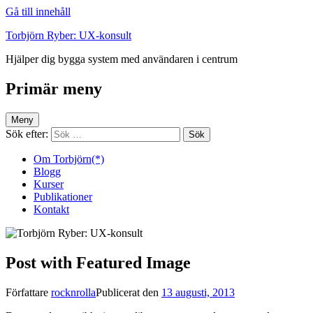
Gå till innehåll
Torbjörn Ryber: UX-konsult
Hjälper dig bygga system med användaren i centrum
Primär meny
Meny
Sök efter:
Om Torbjörn(*)
Blogg
Kurser
Publikationer
Kontakt
Post with Featured Image
Författare
rocknrolla
Publicerat den
13 augusti, 2013