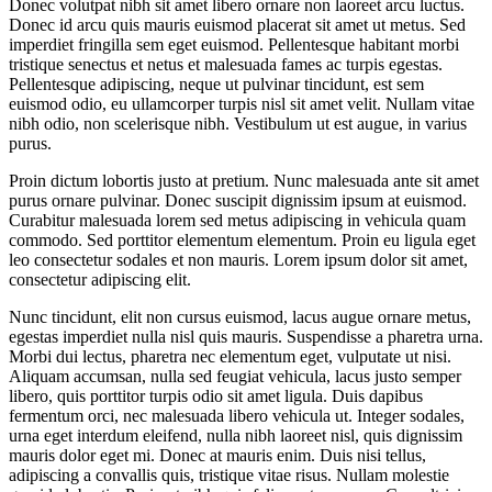
Donec volutpat nibh sit amet libero ornare non laoreet arcu luctus.
Donec id arcu quis mauris euismod placerat sit amet ut metus. Sed
imperdiet fringilla sem eget euismod. Pellentesque habitant morbi
tristique senectus et netus et malesuada fames ac turpis egestas.
Pellentesque adipiscing, neque ut pulvinar tincidunt, est sem
euismod odio, eu ullamcorper turpis nisl sit amet velit. Nullam vitae
nibh odio, non scelerisque nibh. Vestibulum ut est augue, in varius
purus.
Proin dictum lobortis justo at pretium. Nunc malesuada ante sit amet
purus ornare pulvinar. Donec suscipit dignissim ipsum at euismod.
Curabitur malesuada lorem sed metus adipiscing in vehicula quam
commodo. Sed porttitor elementum elementum. Proin eu ligula eget
leo consectetur sodales et non mauris. Lorem ipsum dolor sit amet,
consectetur adipiscing elit.
Nunc tincidunt, elit non cursus euismod, lacus augue ornare metus,
egestas imperdiet nulla nisl quis mauris. Suspendisse a pharetra urna.
Morbi dui lectus, pharetra nec elementum eget, vulputate ut nisi.
Aliquam accumsan, nulla sed feugiat vehicula, lacus justo semper
libero, quis porttitor turpis odio sit amet ligula. Duis dapibus
fermentum orci, nec malesuada libero vehicula ut. Integer sodales,
urna eget interdum eleifend, nulla nibh laoreet nisl, quis dignissim
mauris dolor eget mi. Donec at mauris enim. Duis nisi tellus,
adipiscing a convallis quis, tristique vitae risus. Nullam molestie