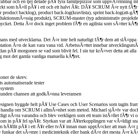
 grabbar och en tjej delade pÃ¥ fyra familjepizzor som uppvÃ¤rmning 
jekt som hÃ¤ll pÃ¥ i ett och ett halvt Ã¥r. DÃ¥ SCRUM Ã¤r nytt fÃ¶r
product backlog), product back-log(kravlista), sprint back-log(att-gÃ¶r
uktionsmÃ¤ssig produkt), SCRUM-master (typ administrativ projektledar
mycket. Detta Ã¤r dock inget problem fÃ¶r en agilista som sÃ¤tter k
 med utvecklarna. Det Ã¤r inte helt naturligt fÃ¶r dem att slÃ¤ppa i
ation Ã¤n de kan vara vana vid. ArbetssÃ¤ttet innebar utvecklingsmÃ¤s
edan pÃ¥ morgonen se vad som blivit fel. I sin tur krÃ¤ver detta att alla
ng mot det gamla vanliga manuella kÃ¶ret.
ioner de skrev.
s automatiserade tester
 system
kunden chansen att godkÃ¤nna leveransen
signen byggde helt pÃ¥ Use Cases och User Scenarios som tagits fram e
tt handla om SCRUM i allmÃ¤nhet som metod. Michael sjÃ¤lv var dock 
igt nÃ¤ra varandra och blev verkligen som ett team istÃ¤llet fÃ¶r vi oc
m in pÃ¥ fel spÃ¥r. Styrkan var att Ã¥terkopplingen var vÃ¤ldigt snab
 som hÃ¥llit pÃ¥ i ett Ã¥r eller tvÃ¥ innan man upptÃ¤cker att man Ã
 funkar det sÃ¤mre i medicinteknik eller bank dÃ¤r det mesta Ã¤r kÃ¤n