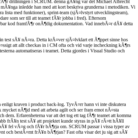
infÃ¶r drillningen i SCRUM. denna gÃ¥ng var det Michael Albrecht
 mÃ¥nga inledde han med att kort beskriva grunderna i metodiken. Vi
a lista med funktioner), sprint-team (sjÃ¤lvstyrt utvecklingsteam),
e som ser till att teamet fÃ¥r jobba i fred). Eftersom
Ã¶rbar kod framfÃ¶r onÃ¶dig dokumentation. Vad innebÃ¤r dÃ¥ detta
n test sÃ¥ nÃ¤ra. Detta krÃ¤ver sjÃ¤lvklart ett Ã¶ppet sinne hos
sigt att allt checkas in i CM ofta och vid varje incheckning kÃ¶rs
 testerna automatiseras i teamet. Detta gjordes i Visual Studio och
nligt kraven i product back-log. TyvÃ¤rr hann vi inte diskutera
mycket nÃ¶jd med att arbeta agilt och ser fram emot nÃ¤sta
h dem. Erfarenheterna var att det tog ett tag fÃ¶r teamet att komma
b frÃ¥n test sÃ¥ att projektet kunde styras in pÃ¥ rÃ¤tt hÃ¥ll
¤r pÃ¥ fel vÃ¤g och fÃ¥r bÃ¶rja om. SCRUM passar i vissa typer av
t och bestÃ¤mt frÃ¥n bÃ¶rjan? Fast ofta visar det ju sig att sÃ¥