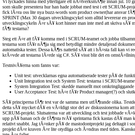
Vi lyckades hinna med ytterligare ett nÃ¤tverksmÃ¶te innan jul. 10
som skulle presentera hur han hade jobbat med test i ett SCRUM-pro
fick lÃ¤ra oss lite nya buzz-words som product owner(har ansvar fÃ¶r 
SPRINT (Max 30 dagars utvecklingscykel som alltid levererar en prod
utvecklingscykeln Ã¤r sÃ¥ kort hinner man inte med att skriva sÃ¥ 
fÃ¶r testarna?
Steg ett Ã¤r att fÃ¥ komma med i SCRUM-teamet och jobba tillsammans
testarna som fÃ¥r nÃ¶ja sig med betydligt mindre detaljerad dokument
automatiska tester. Dessa kÃ¶rs nattetid sÃ¥ att i bÃ¤sta fall kan vi r
krÃ¤vde att testarna lÃ¤rde sig C#. SÃ¥ visst blir det en omstÃ¤llni
TestnivÃ¥erna som fanns var:
Unit test: utvecklarnas egna automatiserade tester pÃ¥ de funkt
Unit Integration test och System Test: testarna i SCRUM-teamet
System Integration Test: skedde manuellt mot omkringliggande
User Acceptance Test: hÃ¤r fÃ¥r Product manager(?) och slut
SÃ¥ principerna fÃ¶r test var de samma men utfÃ¶rande olika. Testde
detta sÃ¥ mycket dÃ¥ en vÃ¤ldigt stor del av diskussionerna kom a
SCRUM-projekt. Slutsaterna var att utveckling och test jobbade vÃ¤ld
upp pÃ¥ banan och de fÃ¶rsta tvÃ¥ sprintarna fick kastas dÃ¥ man ko
relativt snabbt. Jag tÃ¤nker pÃ¥ de mastodontprojekt jag deltagit i
projekt dÃ¤r kraven Ã¤r lite otydliga och Ã¤ndras med tiden. Kanske
inte Ã¤r fallet.