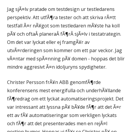
Jag sjÃ¤lv pratade om testdesign ur testledarens
perspektiv. Att utfÃ¶ra tester och att skriva rÃ¤tt
testfall Ã¤r nÃ¥got som testledaren mÃ¥ste ha koll
pÃ¥ och oftaÂ planeraÂ fÃ¶rÂ sjÃ¤lv i testatrategin.
Om det var lyckat eller ej framgÃ¥r av
utvÃ¤rderingen som kommer om ett par veckor. Jag
vÃ¤ntar med spÃ¤nning pÃ¥ domen - hoppas det blir
mindre aggresivt Ã¤n idoljuryns spydigheter.
Christer Persson frÃ¥n ABB genomfÃ¶rde
konferensens mest energifulla och underhÃ¥llande
fÃ¶redrag om ett lyckat automatiseringsprojekt. Det
var intressant att lyssna pÃ¥ bÃ¥de fÃ¶r att det Ã¤r
ett av fÃ¥ automatiseringar som verkligen lyckats
och fÃ¶r att det presenterades men en rejÃ¤l
portion humor. Hoppas vi fÃ¥r se Christer pÃ¥ en