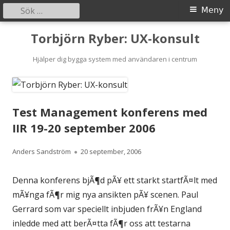
Sök
Primär
Meny
efter:
meny
Gå
Torbjörn Ryber: UX-konsult
till
innehåll
Hjälper dig bygga system med användaren i centrum
Test Management konferens med
IIR 19-20 september 2006
Författare
Publicerat
Anders Sandström
20 september, 2006
den
Denna konferens bjÃ¶d pÃ¥ ett starkt startfÃ¤lt med
mÃ¥nga fÃ¶r mig nya ansikten pÃ¥ scenen. Paul
Gerrard som var speciellt inbjuden frÃ¥n England
inledde med att berÃ¤tta fÃ¶r oss att testarna