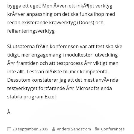
bygga ett eget. Men Ã¤ven ett inkÃ¶pt verktyg
krÃ¤ver anpassning om det ska funka ihop med
redan existerande kravverktyg (Doors) och
felhanteringsverktyg.
SLutsaterna frÃ¥n konferensen var att test ska ske
tidigt, mer engagemang i modultester, utveckling
Ã¤r framtiden och att testprocess Ã¤r viktigt men
inte allt. Testran mÃ¥ste bli mer kompetenta.
Dessutom konstaterar jag att det mest anvÃ¤nda
testverktyget fortfarande Ã¤r Microsofts enda
stabila program Excel.
Â
Publicerat
Författare
Kategorier
20 september, 2006
Anders Sandström
Conferences