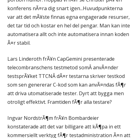
konferens nÃ¤ra dig snart igen...Huvudpunkterna
var att det mÃ¥ste finnas egna engagerade resurser,
det tar tid och kostar en hel del pengar. Man kan inte
automatisera allt och inte automatisera innan koden
Ã¤r stabil.
Lars Linderoth frÃ¥n CapGemini presenterade
telecombranschens testmetod somÂ anvÃ¤nder
testsprÃ¥ket TTCNÂ dÃ¤r testarna skriver testkod
som sen genererar C-kod som kan anvÃ¤ndas fÃ¶r
att driva utomatiserade tester. Dyrt att bygga men
otroligt effektivt. Framtiden fÃ¶r alla testare?
Ingvar NordstrÃ¶m frÃ¥n Bombardeier
konstaterade att det var billigare att kÃ¶pa in ett
kommersiellt verktyg fÃ¶r testadministration Ã¤n att