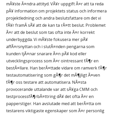
mÃ¥ste Ã¤ndra attityd. VÃ¥r uppgift Ã¤r att ta reda
pÃ¥ information om projektets status och informera
projektledning och andra beslutsfattare om det vi
fÃ¥r framÂ sÃ¥ att de kan ta rÃ¤tt beslut. Problemet
Ã¤r att de beslut som tas ofta inte Ã¤r korrekt
underbyggda. Vi mÃ¥ste fokusera mer pÃ¥
affÃ¤rsnyttan och i slutÃ¤nden pengarna som
kunden tjÃ¤nar snarare Ã¤n pÃ¥ kod eller
utvecklingsprocess som Ã¤r ointressant fÃ¶r en
bestÃ¤llare. Han berÃ¤ttade vidare om ramverk fÃ¶r
testautomatisering som gÃ¶r det mÃ¶jligt Ã¤ven
fÃ¶r oss testare att automatisera. NÃ¤sta
provocerande uttalande var att sÃ¥ga CMM och
testprocessfÃ¶rbÃ¤ttring dÃ¥ det ofta Ã¤r en
papperstiger. Han avslutade med att berÃ¤tta om
testarens viktigaste egenskaper som Ã¤r personlig