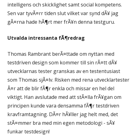
intelligens och skicklighet samt social kompetens.
Sen var tyvÃ¤rr tiden slut vilket var synd dÃ¥ jag
gÃ¤rna hade hÃ¶rt mer frÃ¥n denna testguru.
Utvalda intressanta fÃ¶redrag
Thomas Rambrant berÃ¤ttade om nyttan med
testdriven design som kommer till sin rÃ¤tt dÃ¥
utvecklarnas tester granskas av en testentusiast
som Thomas sjÃ¤lv. Risken med rena utvecklartester
Ã¤r att de blir fÃ¶r enkla och missar en hel del
viktigt. Han avslutade med att stÃ¤lla frÃ¥gan om
principen kunde vara densamma fÃ¶r testdriven
kravframtagning. DÃ¤r hÃ¥ller jag helt med, det
stÃ¤mmer bra med min egen metodologi - sÃ¥
funkar testdesign!