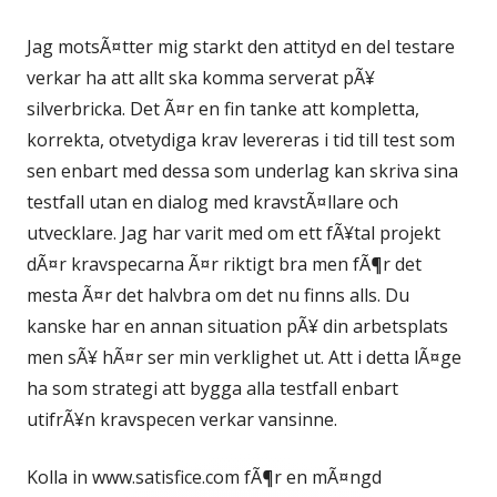
Jag motsÃ¤tter mig starkt den attityd en del testare
verkar ha att allt ska komma serverat pÃ¥
silverbricka. Det Ã¤r en fin tanke att kompletta,
korrekta, otvetydiga krav levereras i tid till test som
sen enbart med dessa som underlag kan skriva sina
testfall utan en dialog med kravstÃ¤llare och
utvecklare. Jag har varit med om ett fÃ¥tal projekt
dÃ¤r kravspecarna Ã¤r riktigt bra men fÃ¶r det
mesta Ã¤r det halvbra om det nu finns alls. Du
kanske har en annan situation pÃ¥ din arbetsplats
men sÃ¥ hÃ¤r ser min verklighet ut. Att i detta lÃ¤ge
ha som strategi att bygga alla testfall enbart
utifrÃ¥n kravspecen verkar vansinne.
Kolla in www.satisfice.com fÃ¶r en mÃ¤ngd