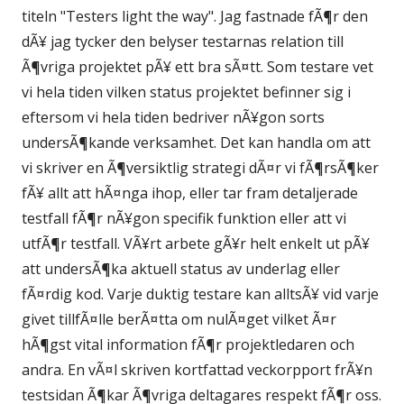
titeln "Testers light the way". Jag fastnade fÃ¶r den
dÃ¥ jag tycker den belyser testarnas relation till
Ã¶vriga projektet pÃ¥ ett bra sÃ¤tt. Som testare vet
vi hela tiden vilken status projektet befinner sig i
eftersom vi hela tiden bedriver nÃ¥gon sorts
undersÃ¶kande verksamhet. Det kan handla om att
vi skriver en Ã¶versiktlig strategi dÃ¤r vi fÃ¶rsÃ¶ker
fÃ¥ allt att hÃ¤nga ihop, eller tar fram detaljerade
testfall fÃ¶r nÃ¥gon specifik funktion eller att vi
utfÃ¶r testfall. VÃ¥rt arbete gÃ¥r helt enkelt ut pÃ¥
att undersÃ¶ka aktuell status av underlag eller
fÃ¤rdig kod. Varje duktig testare kan alltsÃ¥ vid varje
givet tillfÃ¤lle berÃ¤tta om nulÃ¤get vilket Ã¤r
hÃ¶gst vital information fÃ¶r projektledaren och
andra. En vÃ¤l skriven kortfattad veckorpport frÃ¥n
testsidan Ã¶kar Ã¶vriga deltagares respekt fÃ¶r oss.