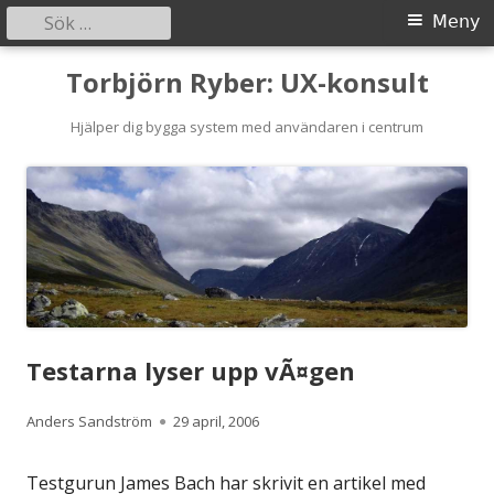
Sök
Primär
Meny
efter:
meny
Gå
Torbjörn Ryber: UX-konsult
till
innehåll
Hjälper dig bygga system med användaren i centrum
Testarna lyser upp vÃ¤gen
Författare
Publicerat
Anders Sandström
29 april, 2006
den
Testgurun James Bach har skrivit en artikel med