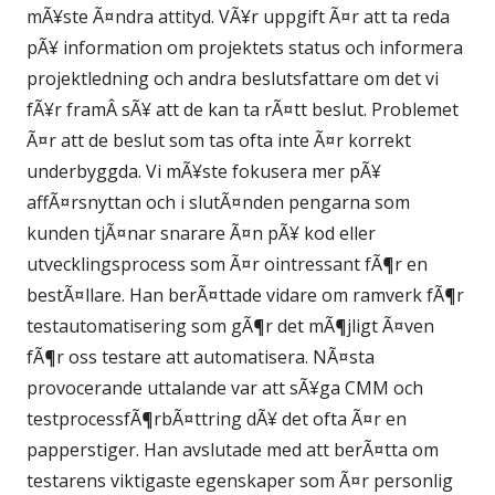
mÃ¥ste Ã¤ndra attityd. VÃ¥r uppgift Ã¤r att ta reda
pÃ¥ information om projektets status och informera
projektledning och andra beslutsfattare om det vi
fÃ¥r framÂ sÃ¥ att de kan ta rÃ¤tt beslut. Problemet
Ã¤r att de beslut som tas ofta inte Ã¤r korrekt
underbyggda. Vi mÃ¥ste fokusera mer pÃ¥
affÃ¤rsnyttan och i slutÃ¤nden pengarna som
kunden tjÃ¤nar snarare Ã¤n pÃ¥ kod eller
utvecklingsprocess som Ã¤r ointressant fÃ¶r en
bestÃ¤llare. Han berÃ¤ttade vidare om ramverk fÃ¶r
testautomatisering som gÃ¶r det mÃ¶jligt Ã¤ven
fÃ¶r oss testare att automatisera. NÃ¤sta
provocerande uttalande var att sÃ¥ga CMM och
testprocessfÃ¶rbÃ¤ttring dÃ¥ det ofta Ã¤r en
papperstiger. Han avslutade med att berÃ¤tta om
testarens viktigaste egenskaper som Ã¤r personlig