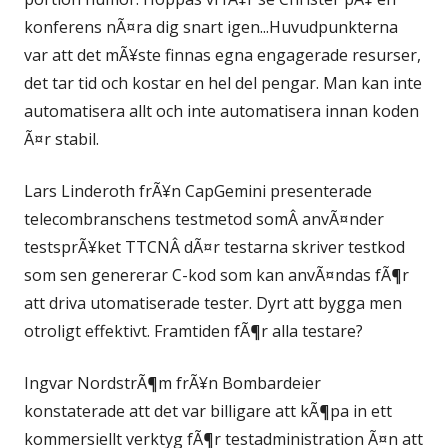
konferens nÃ¤ra dig snart igen...Huvudpunkterna
var att det mÃ¥ste finnas egna engagerade resurser,
det tar tid och kostar en hel del pengar. Man kan inte
automatisera allt och inte automatisera innan koden
Ã¤r stabil.
Lars Linderoth frÃ¥n CapGemini presenterade
telecombranschens testmetod somÂ anvÃ¤nder
testsprÃ¥ket TTCNÂ dÃ¤r testarna skriver testkod
som sen genererar C-kod som kan anvÃ¤ndas fÃ¶r
att driva utomatiserade tester. Dyrt att bygga men
otroligt effektivt. Framtiden fÃ¶r alla testare?
Ingvar NordstrÃ¶m frÃ¥n Bombardeier
konstaterade att det var billigare att kÃ¶pa in ett
kommersiellt verktyg fÃ¶r testadministration Ã¤n att