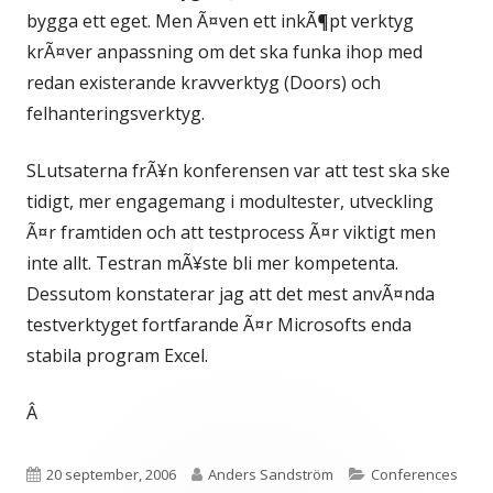
bygga ett eget. Men Ã¤ven ett inkÃ¶pt verktyg
krÃ¤ver anpassning om det ska funka ihop med
redan existerande kravverktyg (Doors) och
felhanteringsverktyg.
SLutsaterna frÃ¥n konferensen var att test ska ske
tidigt, mer engagemang i modultester, utveckling
Ã¤r framtiden och att testprocess Ã¤r viktigt men
inte allt. Testran mÃ¥ste bli mer kompetenta.
Dessutom konstaterar jag att det mest anvÃ¤nda
testverktyget fortfarande Ã¤r Microsofts enda
stabila program Excel.
Â
Publicerat
Författare
Kategorier
20 september, 2006
Anders Sandström
Conferences