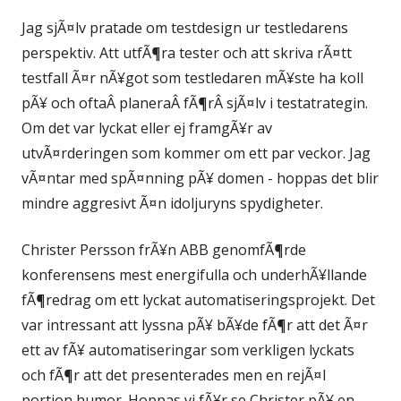
Jag sjÃ¤lv pratade om testdesign ur testledarens
perspektiv. Att utfÃ¶ra tester och att skriva rÃ¤tt
testfall Ã¤r nÃ¥got som testledaren mÃ¥ste ha koll
pÃ¥ och oftaÂ planeraÂ fÃ¶rÂ sjÃ¤lv i testatrategin.
Om det var lyckat eller ej framgÃ¥r av
utvÃ¤rderingen som kommer om ett par veckor. Jag
vÃ¤ntar med spÃ¤nning pÃ¥ domen - hoppas det blir
mindre aggresivt Ã¤n idoljuryns spydigheter.
Christer Persson frÃ¥n ABB genomfÃ¶rde
konferensens mest energifulla och underhÃ¥llande
fÃ¶redrag om ett lyckat automatiseringsprojekt. Det
var intressant att lyssna pÃ¥ bÃ¥de fÃ¶r att det Ã¤r
ett av fÃ¥ automatiseringar som verkligen lyckats
och fÃ¶r att det presenterades men en rejÃ¤l
portion humor. Hoppas vi fÃ¥r se Christer pÃ¥ en