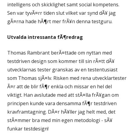
intelligens och skicklighet samt social kompetens.
Sen var tyvÃ¤rr tiden slut vilket var synd dÃ¥ jag
gÃ¤rna hade hÃ¶rt mer frÃ¥n denna testguru.
Utvalda intressanta fÃ¶redrag
Thomas Rambrant berÃ¤ttade om nyttan med
testdriven design som kommer till sin rÃ¤tt dÃ¥
utvecklarnas tester granskas av en testentusiast
som Thomas sjÃ¤lv. Risken med rena utvecklartester
Ã¤r att de blir fÃ¶r enkla och missar en hel del
viktigt. Han avslutade med att stÃ¤lla frÃ¥gan om
principen kunde vara densamma fÃ¶r testdriven
kravframtagning. DÃ¤r hÃ¥ller jag helt med, det
stÃ¤mmer bra med min egen metodologi - sÃ¥
funkar testdesign!