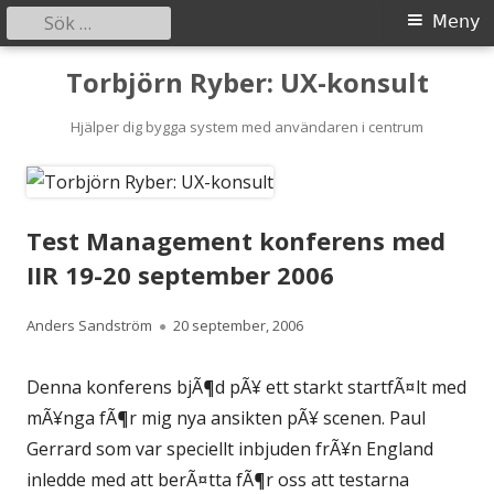
Sök
Primär
Meny
efter:
meny
Gå
Torbjörn Ryber: UX-konsult
till
innehåll
Hjälper dig bygga system med användaren i centrum
Test Management konferens med
IIR 19-20 september 2006
Författare
Publicerat
Anders Sandström
20 september, 2006
den
Denna konferens bjÃ¶d pÃ¥ ett starkt startfÃ¤lt med
mÃ¥nga fÃ¶r mig nya ansikten pÃ¥ scenen. Paul
Gerrard som var speciellt inbjuden frÃ¥n England
inledde med att berÃ¤tta fÃ¶r oss att testarna