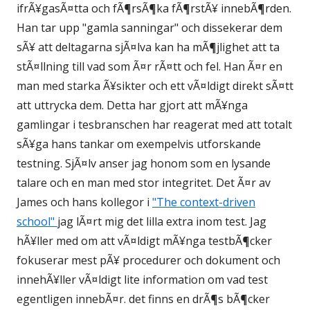
ifrÃ¥gasÃ¤tta och fÃ¶rsÃ¶ka fÃ¶rstÃ¥ innebÃ¶rden.
Han tar upp "gamla sanningar" och dissekerar dem
sÃ¥ att deltagarna sjÃ¤lva kan ha mÃ¶jlighet att ta
stÃ¤llning till vad som Ã¤r rÃ¤tt och fel. Han Ã¤r en
man med starka Ã¥sikter och ett vÃ¤ldigt direkt sÃ¤tt
att uttrycka dem. Detta har gjort att mÃ¥nga
gamlingar i tesbranschen har reagerat med att totalt
sÃ¥ga hans tankar om exempelvis utforskande
testning. SjÃ¤lv anser jag honom som en lysande
talare och en man med stor integritet. Det Ã¤r av
James och hans kollegor i
"The context-driven
school"
jag lÃ¤rt mig det lilla extra inom test. Jag
hÃ¥ller med om att vÃ¤ldigt mÃ¥nga testbÃ¶cker
fokuserar mest pÃ¥ procedurer och dokument och
innehÃ¥ller vÃ¤ldigt lite information om vad test
egentligen innebÃ¤r. det finns en drÃ¶s bÃ¶cker