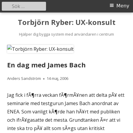
Sök
Primär
Meny
efter:
meny
Gå
Torbjörn Ryber: UX-konsult
till
innehåll
Hjälper dig bygga system med användaren i centrum
En dag med James Bach
Författare
Publicerat
Anders Sandström
14 maj, 2006
den
Jag fick i fÃ¶rra veckan fÃ¶rmÃ¥nen att delta pÃ¥ ett
seminarie med testgurun James Bach anordnat av
ENEA. Som vanligt kÃ¶rde han hÃ¥rt med publiken
och ifrÃ¥gasatte det mesta. Grundtanken Ã¤r att vi
inte ska tro pÃ¥ allt som sÃ¤gs utan kritiskt