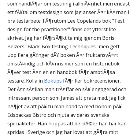
som handlÃ¶ar om testning i allmÃ¤nhet men endast
ett fÃ¥tal om testdesign som jag anser Ã¤r kÃ¤rnan i
bra testarbete. FÃ¶rutom Lee Copelands bok "Test
design for the practitioner" finns det ytterst lite
skrivet. Jag har fÃ¶rsÃ¶kt ta mig igenom Boris
Beizers "Black-Box testing Techniques" men gett
upp flera gÃ¥nger dÃ¥ boken Ã¤r fruktansvÃ¤rt
omstÃ¤ndig och kÃ¤nns mer som en historiebok
Ã¶ver test Ã¤n en en handbok fÃ¶r ambtiÃ¶sa
testare. Kolla in
Boktips
fÃ¶r fler bokrecensioner.
Det Ã¤r sÃ¤llan man trÃ¤ffar en sÃ¥ engagerad och
intressant person som James att prata med. Jag fick
nÃ¶jet av att pÃ¥ tu man hand ta med honom pÃ¥
Edsbackas Bistro och njuta av deras svenska
specialiteter. Han hoppas att de idÃ©er han har kan
spridas i Sverige och jag har lovat att gÃ¶ra mitt