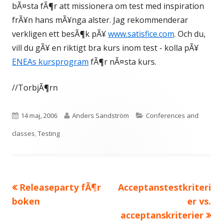
bÃ¤sta fÃ¶r att missionera om test med inspiration
frÃ¥n hans mÃ¥nga alster. Jag rekommenderar
verkligen ett besÃ¶k pÃ¥
www.satisfice.com
. Och du,
vill du gÃ¥ en riktigt bra kurs inom test - kolla pÃ¥
ENEAs kursprogram
fÃ¶r nÃ¤sta kurs.
//TorbjÃ¶rn
Publicerat
Författare
Kategorier
14 maj, 2006
Anders Sandström
Conferences and
den
classes
,
Testing
Föregående
Nästa
Releaseparty fÃ¶r
Acceptanstestkriteri
Inläggsnavigering
artikel:
artikel:
boken
er vs.
acceptanskriterier